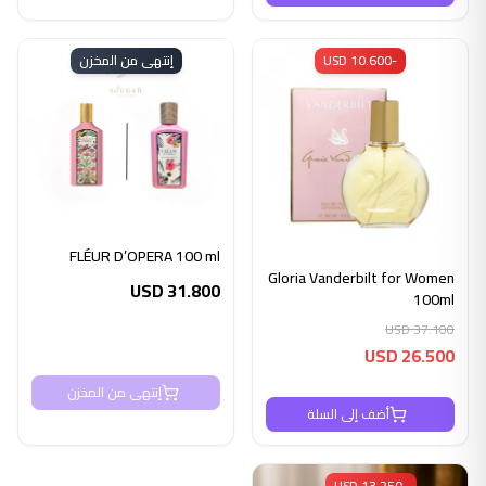
-USD 10.600
إنتهى من المخزن
FLÉUR D’OPERA 100 ml
Gloria Vanderbilt for Women
USD
31.800
100ml
USD
37.100
USD
26.500
إنتهى من المخزن
أضف إلى السلة
-USD 13.250