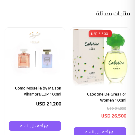
منتجات مماثلة
-USD 5.300
Como Moiselle by Maison
Alhambra EDP 100ml
Cabotine De Gres For
Women 100ml
USD
21.200
USD
31.800
USD
26.500
أضف إلى السلة
أضف إلى السلة