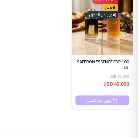
مميز
إنتهى من المخزن
SAFFRON ESSENCE EDP 100
ML
USD
58.300
USD
45.050
إنتهى من المخزن