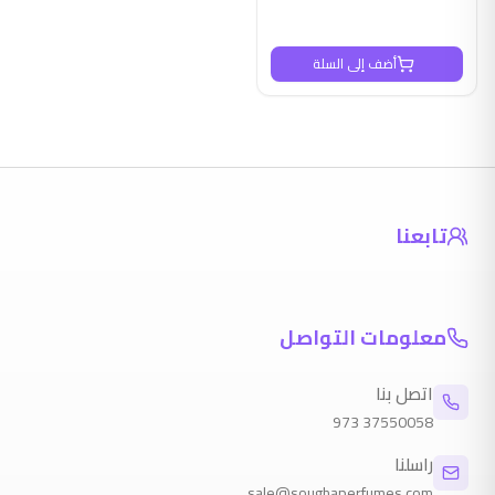
أضف إلى السلة
تابعنا
معلومات التواصل
اتصل بنا
973
37550058
راسلنا
sale@soughaperfumes.com