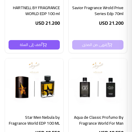
HARTNELL BY FRAGRANCE
Savior Fragrance Wrold Prive
WORLD EDP 100 ml
Series Edp 70ml
USD
21.200
USD
21.200
إنتهى من المخزن
أضف إلى السلة
Star Men Nebula by
Aqua de Classic Profumo By
Fragrance World EDP 100 ML
Fragrance World For Man
80ml